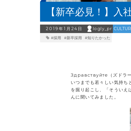
【新卒必見！】入社
2019年1月24日
logly_pr
CULTU
#採用
#新卒採用
#知りたかった
Здравствуйте（ズ
いつまでも若々しい気持ち
を掘り起こし、「そういえ
んに聞いてみました。