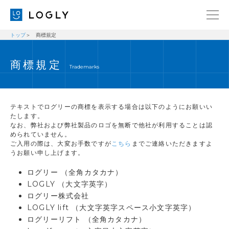
トップ
商標規定
企業情報
LANGUAGE
商標規定
経営理念
ENGLISH
Trademarks
メッセージ
日本語
健康経営宣言
テキストでログリーの商標を表示する場合は以下のようにお願いい
ニュース
たします。
なお、弊社および弊社製品のロゴを無断で他社が利用することは認
められていません。
ブログ
ご入用の際は、大変お手数ですが
こちら
までご連絡いただきますよ
うお願い申し上げます。
事業内容
ログリー （全角カタカナ）
採用情報
LOGLY （大文字英字）
IR
ログリー株式会社
LOGLY lift （大文字英字スペース小文字英字）
お問い合わせ
ログリーリフト （全角カタカナ）