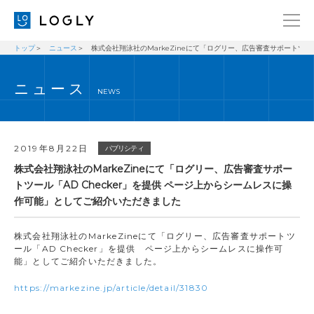
トップ
ニュース
株式会社翔泳社のMarkeZineにて「ログリー、広告審査サポートツー
企業情報
LANGUAGE
ニュース
経営理念
ENGLISH
NEWS
メッセージ
日本語
健康経営宣言
2019年8月22日
パブリシティ
ニュース
株式会社翔泳社のMarkeZineにて「ログリー、広告審査サポー
トツール「AD Checker」を提供 ページ上からシームレスに操
ブログ
作可能」としてご紹介いただきました
事業内容
株式会社翔泳社のMarkeZineにて「ログリー、広告審査サポートツ
採用情報
ール「AD Checker」を提供 ページ上からシームレスに操作可
能」としてご紹介いただきました。
IR
https://markezine.jp/article/detail/31830
お問い合わせ