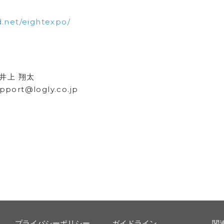
d.net/eightexpo/
 井上 翔太
ort@logly.co.jp
プライバシーポリシー
ガイドライン
関