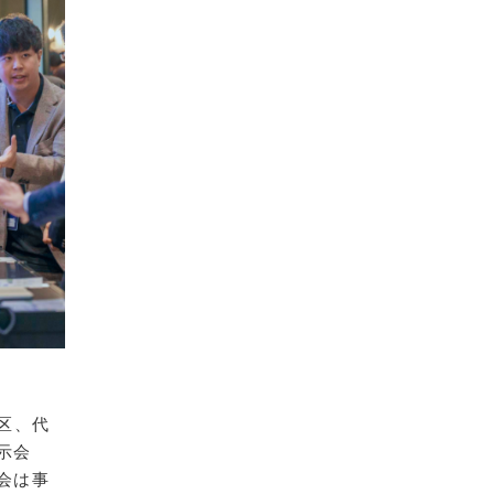
区、代
示会
示会は事