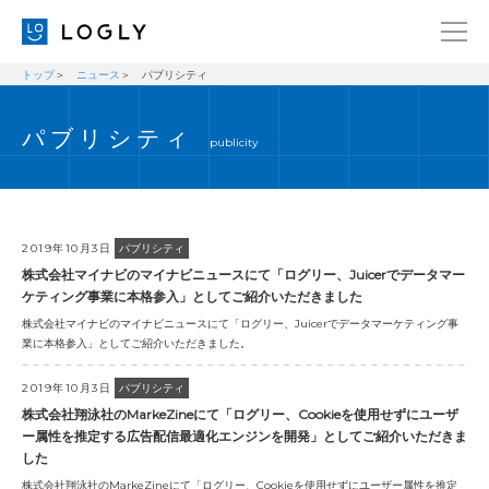
トップ
ニュース
パブリシティ
企業情報
LANGUAGE
パブリシティ
経営理念
ENGLISH
publicity
メッセージ
日本語
健康経営宣言
ニュース
2019年10月3日
パブリシティ
株式会社マイナビのマイナビニュースにて「ログリー、Juicerでデータマー
ブログ
ケティング事業に本格参入」としてご紹介いただきました
株式会社マイナビのマイナビニュースにて「ログリー、Juicerでデータマーケティング事
事業内容
業に本格参入」としてご紹介いただきました。
採用情報
2019年10月3日
パブリシティ
IR
株式会社翔泳社のMarkeZineにて「ログリー、Cookieを使用せずにユーザ
ー属性を推定する広告配信最適化エンジンを開発」としてご紹介いただきま
お問い合わせ
した
株式会社翔泳社のMarkeZineにて「ログリー、Cookieを使用せずにユーザー属性を推定