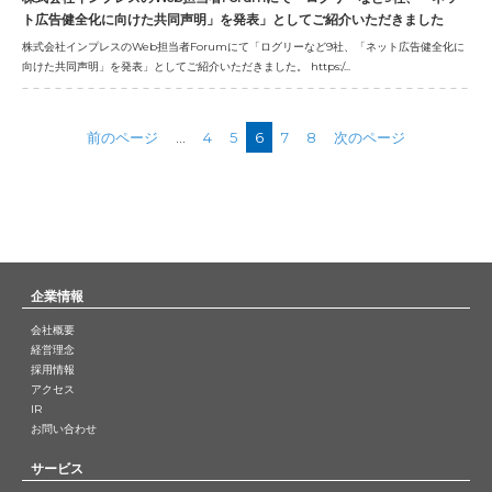
ト広告健全化に向けた共同声明」を発表」としてご紹介いただきました
株式会社インプレスのWeb担当者Forumにて「ログリーなど9社、「ネット広告健全化に
向けた共同声明」を発表」としてご紹介いただきました。 https:/...
前のページ
...
4
5
6
7
8
次のページ
企業情報
会社概要
経営理念
採用情報
アクセス
IR
お問い合わせ
サービス