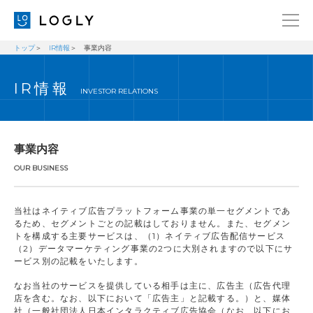
トップ
IR情報
事業内容
企業情報
LANGUAGE
IR情報
経営理念
ENGLISH
INVESTOR RELATIONS
メッセージ
日本語
健康経営宣言
事業内容
ニュース
OUR BUSINESS
ブログ
当社はネイティブ広告プラットフォーム事業の単一セグメントであ
事業内容
るため、セグメントごとの記載はしておりません。また、セグメン
トを構成する主要サービスは、（1）ネイティブ広告配信サービス
採用情報
（2）データマーケティング事業の2つに大別されますので以下にサ
ービス別の記載をいたします。
IR
なお当社のサービスを提供している相手は主に、広告主（広告代理
お問い合わせ
店を含む。なお、以下において「広告主」と記載する。）と、媒体
社（一般社団法人日本インタラクティブ広告協会（なお、以下にお