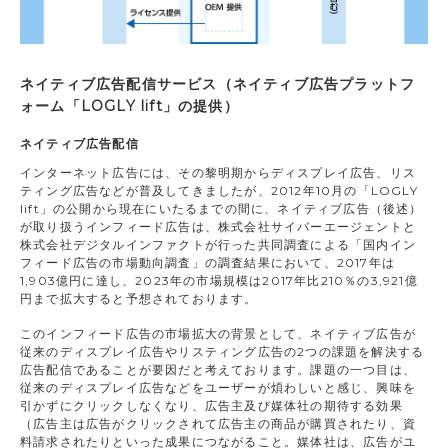
ネイティブ広告配信サービス（ネイティブ広告プラットフ
ォーム「LOGLY lift」の提供）
ネイティブ広告配信
インターネット広告には、その黎明期からディスプレイ広告、リス
ティング広告などが普及してきましたが、2012年10月の「LOGLY
lift」の公開から現在にいたるまでの間に、ネイティブ広告（後述）
が取り扱うインフィード広告は、株式会社サイバーエージェントと
株式会社デジタルインファクトが行った共同調査による「国内イン
フィード広告の市場動向調査」の調査結果において、2017年は
1,903億円に達し、2023年の市場規模は2017年比210％の3,921億
円まで拡大すると予想されております。
このインフィード広告の市場拡大の背景として、ネイティブ広告が
従来のディスプレイ広告やリスティング広告の2つの課題を解決する
広告配信であることが要因だと考えております。課題の一つ目は、
従来のディスプレイ広告などをユーザーが煩わしいと感じ、興味を
引かずにクリックしなくなり、広告主及び媒体社の期待する効果
（広告主は広告がクリックされて広告主の商品が購買されたり、資
料請求されたりといった成果につながること。媒体社は、広告がユ