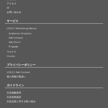
業績ハイライト
アクセス
IR
IRライブラリー
お問い合わせ
IRスケジュール
サービス
株式について
LOGLY Marketing Nexus
よくあるご質問
Audience Analytics
Ads Context
IRお問い合わせ
Ads Omni
Engage
電子公告
ウルテク
IRニュース
mureo
免責事項
プライバシーポリシー
LOGLY Ads Context
個人情報の取扱い
ガイドライン
広告掲載基準
広告原稿規定
広告品質に対する取り組み