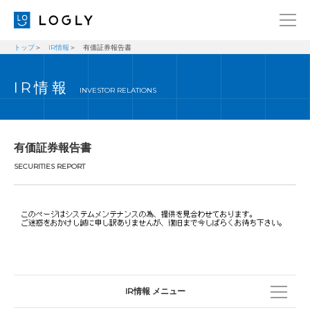
トップ
IR情報
有価証券報告書
企業情報
LANGUAGE
IR情報
経営理念
ENGLISH
INVESTOR RELATIONS
メッセージ
日本語
健康経営宣言
有価証券報告書
ニュース
SECURITIES REPORT
ブログ
事業内容
採用情報
IR
お問い合わせ
IR情報 メニュー