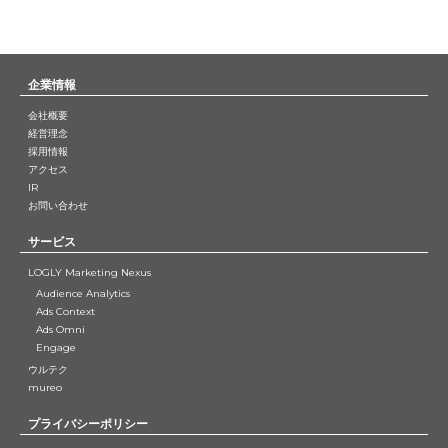
IR 情報トップ
株主・投資家の皆様へ
経営方針
企業情報
業績ハイライト
会社概要
経営理念
IRライブラリー
採用情報
決算短信
アクセス
IR
有価証券報告書
お問い合わせ
IR資料
サービス
IRスケジュール
LOGLY Marketing Nexus
株式について
Audience Analytics
Ads Context
よくあるご質問
Ads Omni
Engage
IRお問い合わせ
ウルテク
電子公告
mureo
IRニュース
プライバシーポリシー
免責事項