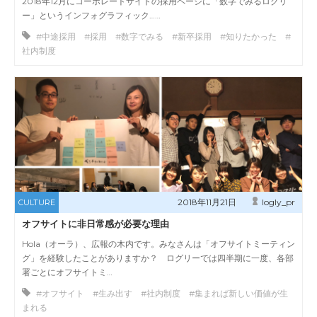
2018年12月にコーポレートサイトの採用ページに「数字でみるログリ
ー」というインフォグラフィック……
#中途採用 #採用 #数字でみる #新卒採用 #知りたかった #
社内制度
2018年11月21日
logly_pr
CULTURE
オフサイトに非日常感が必要な理由
Hola（オーラ）、広報の木内です。みなさんは「オフサイトミーティン
グ」を経験したことがありますか？ ログリーでは四半期に一度、各部
署ごとにオフサイトミ…
#オフサイト #生み出す #社内制度 #集まれば新しい価値が生
まれる