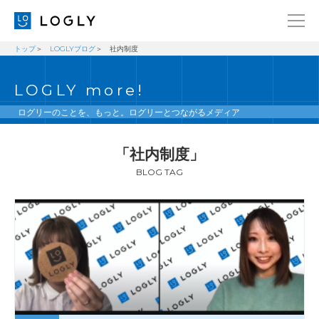
トップ
LOGLYブログ
社内制度
企業情報
LANGUAGE
LOGLY more!
経営理念
ENGLISH
メッセージ
日本語
ログリーのことを、もっと。ログリーとつながるメディア
健康経営宣言
「社内制度」
ニュース
BLOG TAG
ブログ
事業内容
採用情報
IR
お問い合わせ