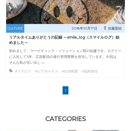
2018年10月17日
佐藤梨絵
CULTURE
リアルタイムありがとうの記録 ～smile_log（スマイルログ）始
めました～
初めまして、マーケティング・ソリューション部の佐藤です。ログリー
に入社して3年、広告配信の進行管理業務を担当しています。今回は、
そんな私が言い出しっ…
#スマログ #ピアボーナス #社内制度 #福利厚生
1
CATEGORIES