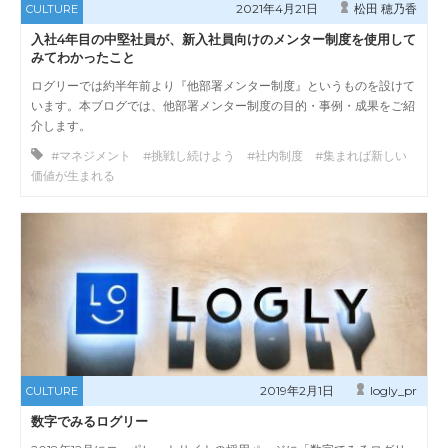
2021年4月21日
松田 穂乃香
CULTURE
入社4年目の中堅社員が、新入社員向けのメンター制度を使用して
みてわかったこと
ログリーでは約半年前より『他部署メンター制度』というものを設けて
います。本ブログでは、他部署メンター制度の目的・事例・成果をご紹
介します。
#マネジメント #挑戦し続けよう #社内制度 #集まれば新しい
価値が生まれる
2019年2月1日
logly_pr
CULTURE
数字でみるログリー