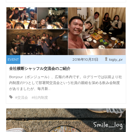
2018年10月31日
logly_pr
EVENT
全社横断シャッフル交流会のご紹介
Bonjour（ボンジュール）、広報の木内です。ログリーでは以前より社
内制度の1つとして部署間交流会という社員の親睦を深める飲み会制度
がありましたが、毎月新…
#交流会 #社内制度